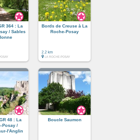
GR 364 : La
Bords de Creuse à La
say / Sables
Roche-Posay
Olonne
2.2 km
POSAY
LA ROCHE-POSAY
 GR 48 : La
Boucle Saumon
-Posay /
ur-l'Anglin