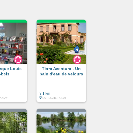
heque Louis
Tèrra Aventura : Un
bcis
bain d'eau de velours
3.1 km
POSAY
LA ROCHE-POSAY