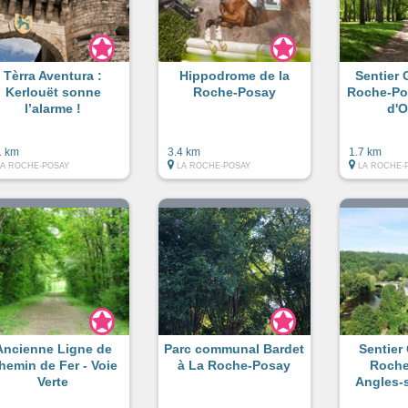
Tèrra Aventura :
Hippodrome de la
Sentier 
Kerlouët sonne
Roche-Posay
Roche-Po
l’alarme !
d'
1 km
3.4 km
1.7 km
LA ROCHE-POSAY
LA ROCHE-POSAY
LA ROCHE-
Ancienne Ligne de
Parc communal Bardet
Sentier
hemin de Fer - Voie
à La Roche-Posay
Roche
Verte
Angles-s