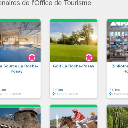
enaires de l'Office de Tourisme
a Source La Roche-
Golf La Roche-Posay
Bibliot
Posay
Ro
8 km
2.9 km
3.0 km
LA ROCHE-POSAY
LA ROCHE-POSAY
LA ROCHE-