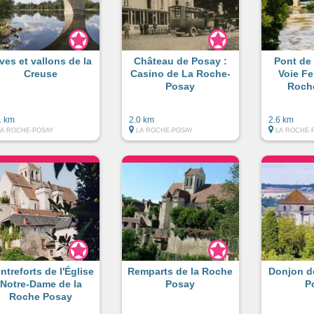
ves et vallons de la
Château de Posay :
Pont de
Creuse
Casino de La Roche-
Voie Fe
Posay
Roch
1 km
2.0 km
2.6 km
LA ROCHE-POSAY
LA ROCHE-POSAY
LA ROCHE-
ntreforts de l'Église
Remparts de la Roche
Donjon d
Notre-Dame de la
Posay
P
Roche Posay