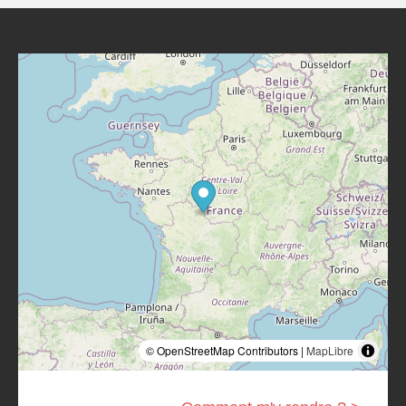
© OpenStreetMap Contributors |
MapLibre