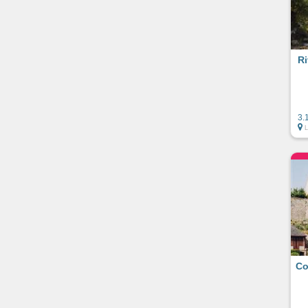
Ri
3.
Co