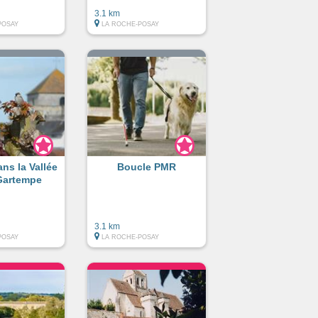
3.1 km
POSAY
LA ROCHE-POSAY
ns la Vallée
Boucle PMR
 Gartempe
3.1 km
POSAY
LA ROCHE-POSAY