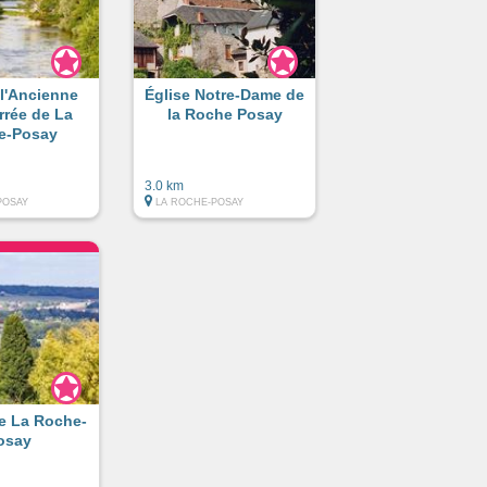
 l'Ancienne
Église Notre-Dame de
rrée de La
la Roche Posay
e-Posay
3.0 km
POSAY
LA ROCHE-POSAY
e La Roche-
osay