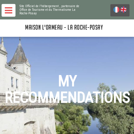
Site Officiel de l'hébergement
, partenaire de
Office de Tourisme et du Thermalisme La
Roche-Posay
MAISON L'ORMEAU - LA ROCHE-POSAY
MY
RECOMMENDATIONS